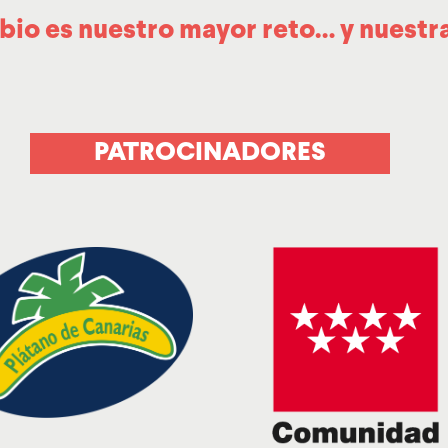
bio es nuestro mayor reto… y nuestra
PATROCINADORES